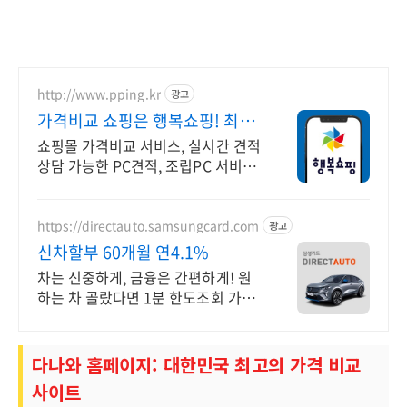
http://www.pping.kr
광고
가격비교 쇼핑은 행복쇼핑! 최대
24개월 무이자 할부
쇼핑몰 가격비교 서비스, 실시간 견적
상담 가능한 PC견적, 조립PC 서비스
100% 매매보호, 행복쇼핑 특가 상품
을 지금 만나 보세요
https://directauto.samsungcard.com
광고
신차할부 60개월 연4.1%
차는 신중하게, 금융은 간편하게! 원
하는 차 골랐다면 1분 한도조회 가능
최대 60개월 할부,중도상환수수료 0
원,신차 카드할부 연 4.1%,전기차 특
별금리
다나와 홈페이지: 대한민국 최고의 가격 비교
사이트