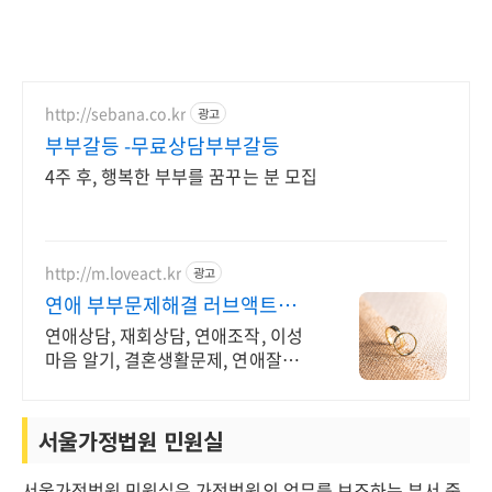
http://sebana.co.kr
광고
부부갈등 -무료상담부부갈등
4주 후, 행복한 부부를 꿈꾸는 분 모집
http://m.loveact.kr
광고
연애 부부문제해결 러브액트
2011년 개업 12년 전통
연애상담, 재회상담, 연애조작, 이성
마음 알기, 결혼생활문제, 연애잘하는
법 다양한 상황 처리가능업체, 현실적
으로 도움이 되는 상담, 일단 문의부
탁드립니다.
서울가정법원 민원실
서울가정법원 민원실은 가정법원의 업무를 보조하는 부서 중